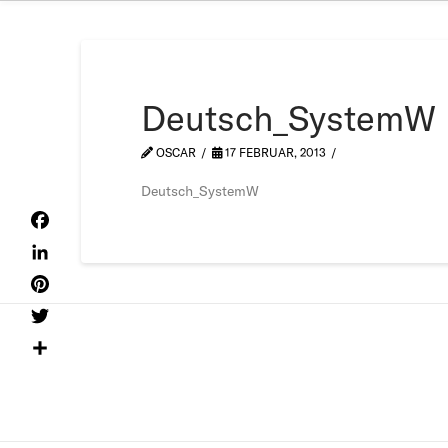
Deutsch_SystemW
OSCAR
17 FEBRUAR, 2013
Deutsch_SystemW
Facebook
LinkedIn
Pinterest
Twitter
Teilen