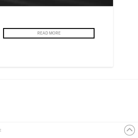
READ MORE
E