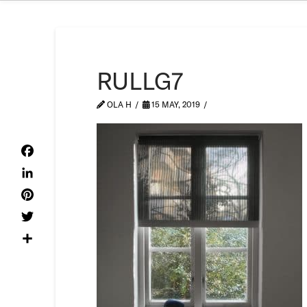
RULLG7
OLA H
15 MAY, 2019
Facebook
LinkedIn
Pinterest
Twitter
Share