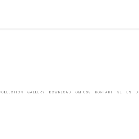
COLLECTION
GALLERY
DOWNLOAD
OM OSS
KONTAKT
SE
EN
D