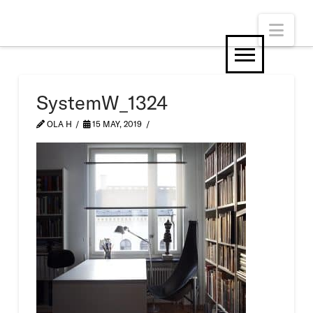
Nav
SystemW_1324
OLA H
15 MAY, 2019