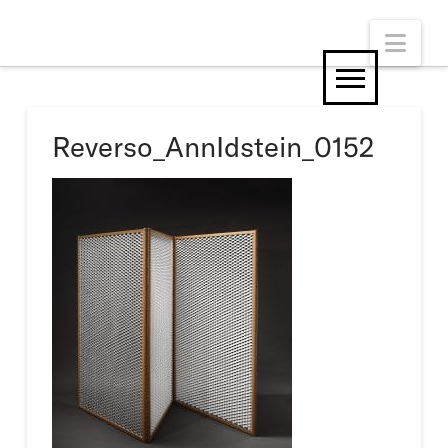
Nav
Reverso_AnnIdstein_0152