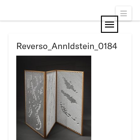
Nav
Reverso_AnnIdstein_0184