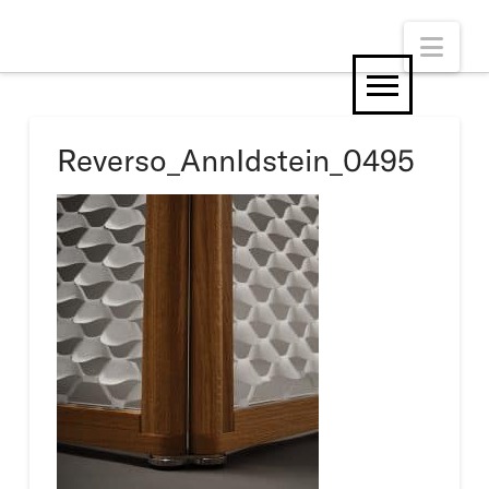
Nav
Reverso_AnnIdstein_0495