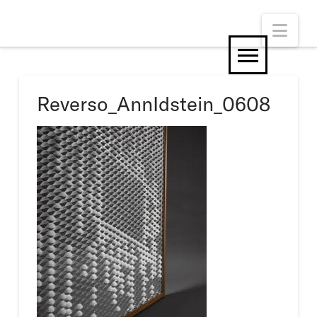
Nav
Reverso_AnnIdstein_0608