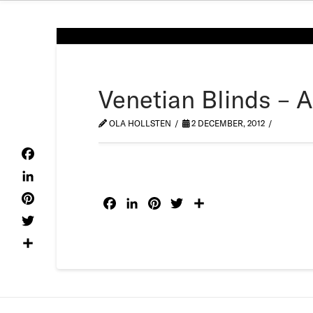
Venetian Blinds – 
OLA HOLLSTEN
2 DECEMBER, 2012
Facebook
LinkedIn
Facebook
LinkedIn
Pinterest
Twitter
Dela
Pinterest
Twitter
Dela