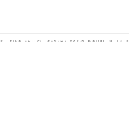
COLLECTION
GALLERY
DOWNLOAD
OM OSS
KONTAKT
SE
EN
D