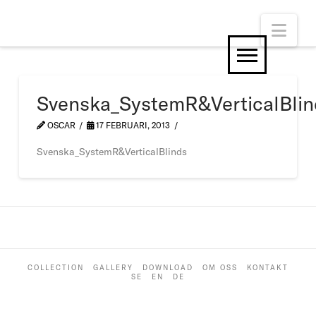
Nav
Svenska_SystemR&VerticalBlin
OSCAR
17 FEBRUARI, 2013
Svenska_SystemR&VerticalBlinds
COLLECTION
GALLERY
DOWNLOAD
OM OSS
KONTAKT
SE
EN
DE